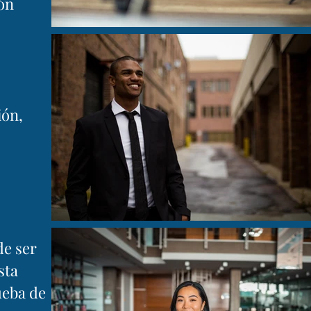
ión
ión,
de ser
sta
ueba de