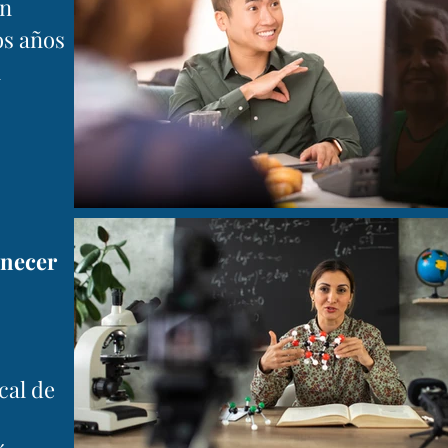
ón
os años
a
enecer
cal de