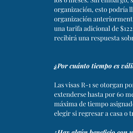
organización, esto podría l
organización anteriorment
una tarifa adicional de $
recibirá una respuesta sob
¿Por cuánto tiempo es vál
Las visas R-1 se otorgan 
extenderse hasta por 60 me
máxima de tiempo asignado
elegir si regresar a casa o
¿Hay algún beneficio con 