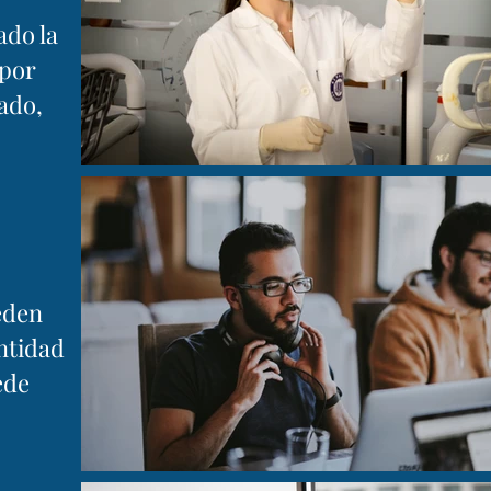
ado la
 por
ado,
eden
ntidad
ede