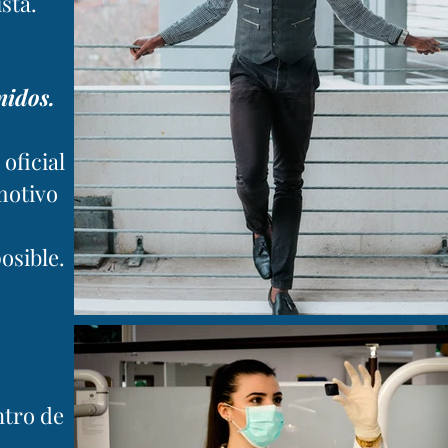
sta.
nidos.
oficial
 motivo
osible.
ntro de