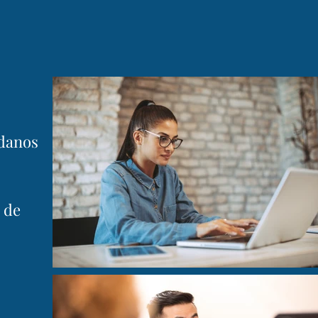
adanos
o de