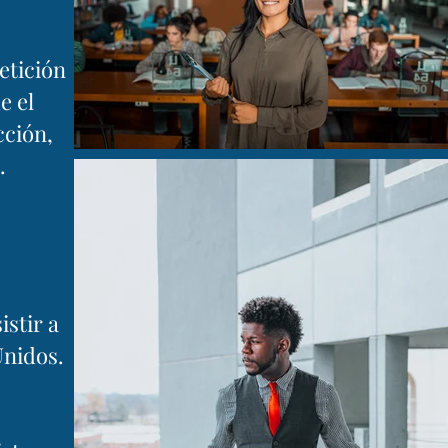
etición
e el
cción,
.
istir a
Unidos.