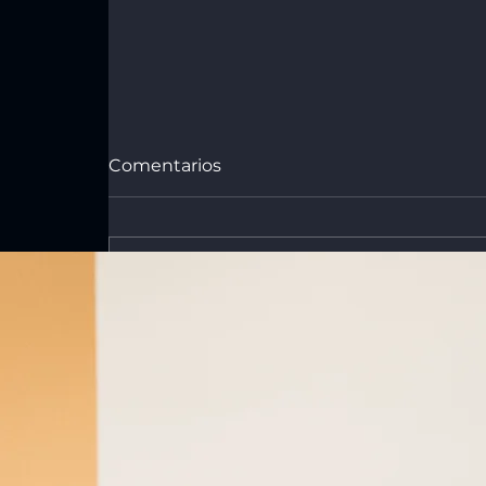
Comentarios
Escribir un comentario...
¿Casarme con un
ciudadano
norteamericano me da la
residencia
automáticamente?