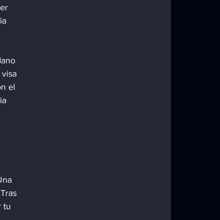
er 
ia 
dano 
 visa 
n el 
ia 
Una 
Tras 
 tu 