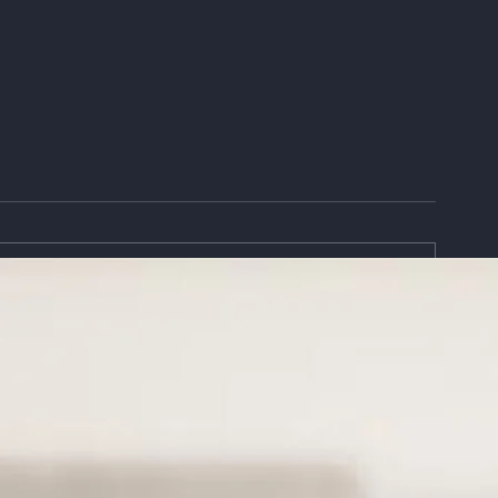
Mi cónyuge falleció antes
Me divorcié 
de que se aprobara mi
cónyuge — ¿V
residencia — ¿Qué ocurre
mi residencia
con mi caso?
permanente?