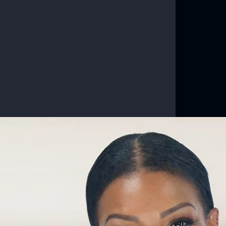
de mi
oy a perder