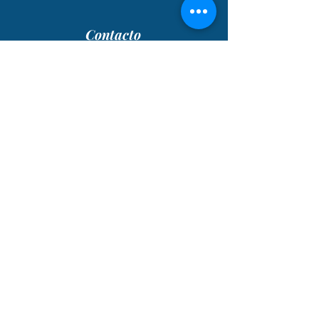
Contacto
485 S Perry St, Suite A 6,
Lawrenceville, GA 30046
Llámennos:
678-250-5449
WhatsApp: 678-498-1339
info@lagronelaw.com
11A Norre Gade, Suite 6
St. Thomas, VI 00802
340-626-0778
Mantente en el